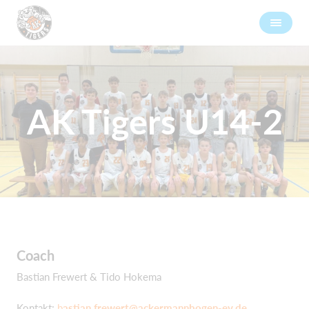
AK Tigers U14-2
Coach
Bastian Frewert & Tido Hokema
Kontakt:
b
astian.frewert@ackermannbogen-ev.de