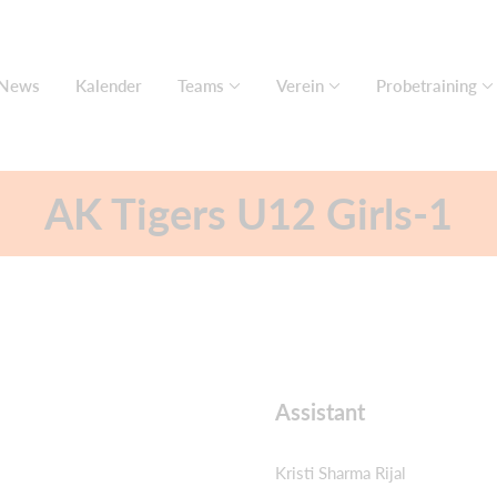
News
Kalender
Teams
Verein
Probetraining
AK Tigers U12 Girls-1
Assistant
Kristi Sharma Rijal