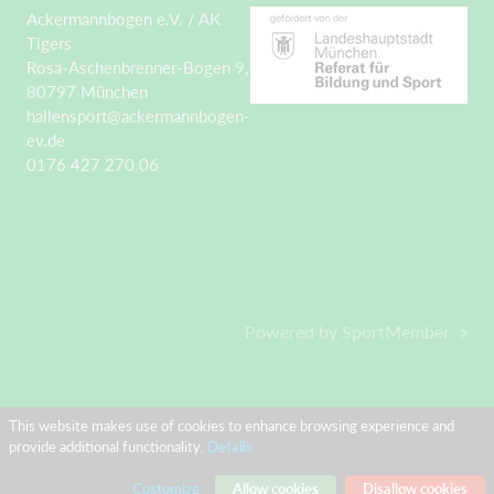
Ackermannbogen e.V. / AK
Tigers
Rosa-Aschenbrenner-Bogen 9,
80797 München
hallensport@ackermannbogen-
ev.de
0176 427 270 06
Powered by SportMember
This website makes use of cookies to enhance browsing experience and
provide additional functionality.
Details
Customize
Allow cookies
Disallow cookies